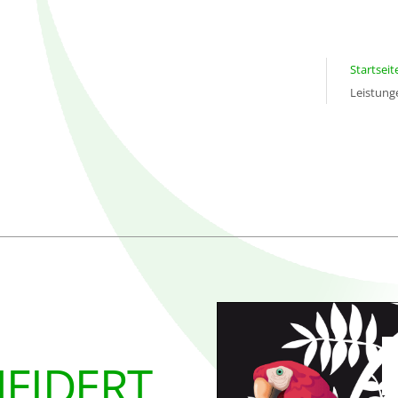
Startseit
Leistung
IDERT F