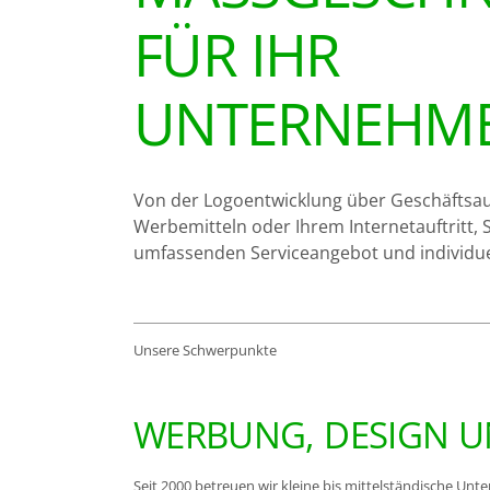
ÜR IHR U
NTERNEHME
Von der Logoentwicklung über Geschäftsau
Werbemitteln oder Ihrem Internetauftritt, 
umfassenden Serviceangebot und individue
Unsere Schwerpunkte
WERBUNG, DESIGN U
Seit 2000 betreuen wir kleine bis mittelständische Unt